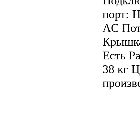
Подклю
порт: 
АC Пот
Крышка
Есть Р
38 кг 
произ