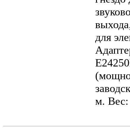
звуково
выхода
для эл
Адапте
E24250
(мощно
заводск
м. Вес: