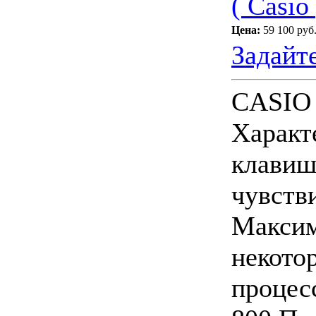
( Casio 
Цена:
59 100 руб
Задайт
CASIO 
Характ
клавиш
чувств
Максим
некото
процес