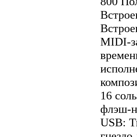
800 По
Встрое
Встрое
MIDI-з
времен
исполн
композ
16 сол
флэш-н
USB: Ти
гнездо