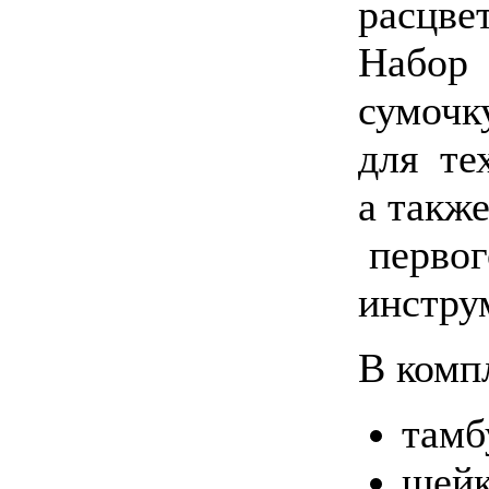
расцвет
Набор 
сумочк
для те
а также
первог
инстру
В комп
тамб
шейк