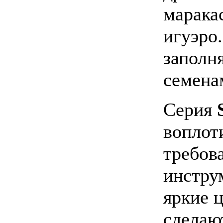
марака
игуэро.
заполн
семена
Серия
воплот
требов
инстру
яркие 
сделаю