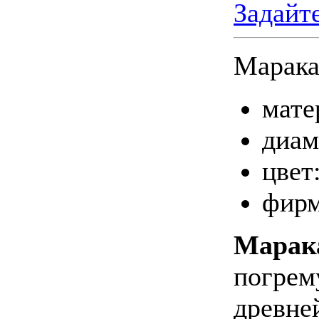
Задайт
Марак
мате
диам
цвет
фирм
Марак
погрем
древне