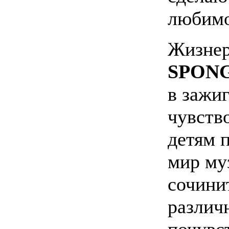
любимо
Жизнер
SPON
в зажи
чувств
детям 
мир му
сочини
различ