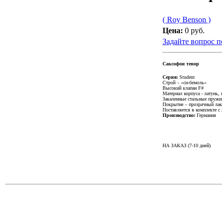
( Roy Benson )
Цена:
0 руб.
Задайте вопрос п
Саксофон тенор
Серия:
Student
Строй – «си-бемоль»
Высокий клапан F#
Материал корпуса - латунь, 
Закаленные стальные пруж
Покрытие – прозрачный лак
Поставляется в комплекте с
Производство:
Германия
НА ЗАКАЗ (7-10 дней)