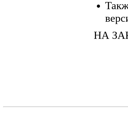
Такж
верс
НА ЗАК