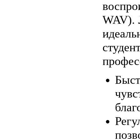
воспро
WAV). 
идеаль
студент
профес
Быст
чувс
благ
Регу
позв