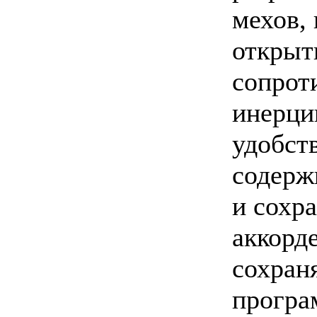
мехов,
открыт
сопрот
инерци
удобст
содерж
и сохр
аккорд
сохран
програ