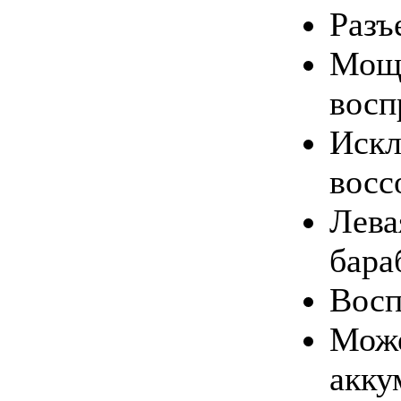
Разъ
Мощн
восп
Искл
восс
Лева
бара
Восп
Може
акку