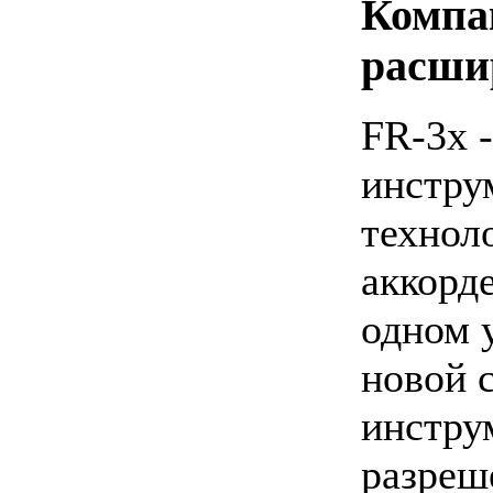
Компа
расши
FR-3x 
инстру
технол
аккорд
одном 
новой 
инстру
разреш