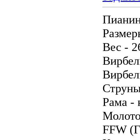
Пианин
Размеры
Вес - 2
Вирбел
Вирбел
Струны
Рама -
Молото
FFW (Г