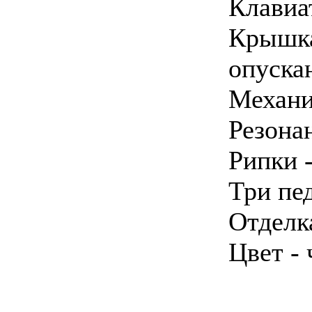
Клавиа
Крышка
опуска
Механи
Резонан
Рипки -
Три пе
Отделк
Цвет -