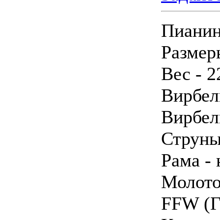
Пиани
Размеры
Вес - 2
Вирбел
Вирбел
Струны
Рама -
Молото
FFW (Г