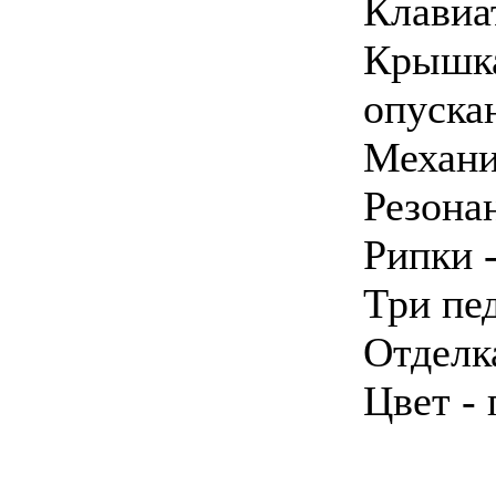
Клавиа
Крышка
опуска
Механи
Резонан
Рипки -
Три пе
Отделка
Цвет -