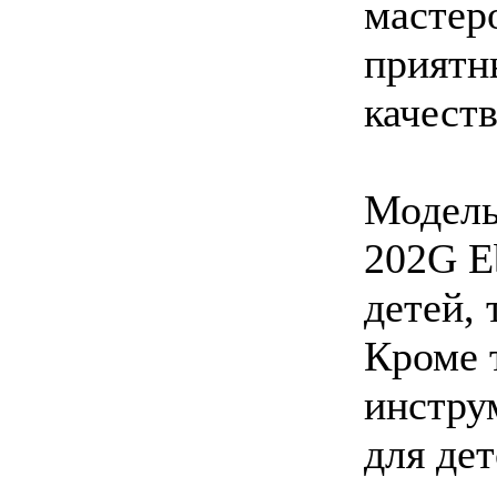
мастер
приятн
качеств
Модель
202G E
детей, 
Кроме 
инстру
для де