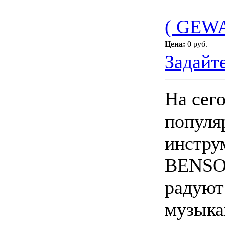
( GEWA
Цена:
0 руб.
Задайт
На сег
популя
инстру
BENSON
радуют
музыка