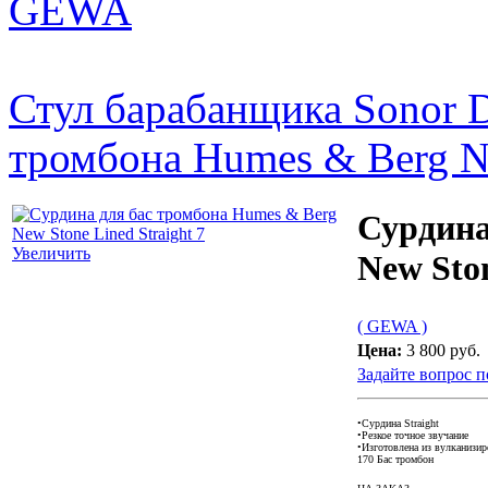
GEWA
Стул барабанщика Sonor 
тромбона Humes & Berg Ne
Сурдина
Увеличить
New Ston
( GEWA )
Цена:
3 800 руб.
Задайте вопрос п
•Сурдина Straight
•Резкое точное звучание
•Изготовлена из вулканизи
170 Бас тромбон