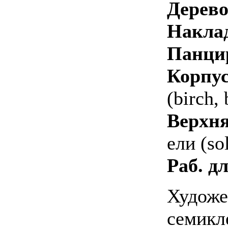
Дерево
Наклад
Панци
Корпус
(birch,
Верхня
ели (so
Раб. д
Художе
семикл