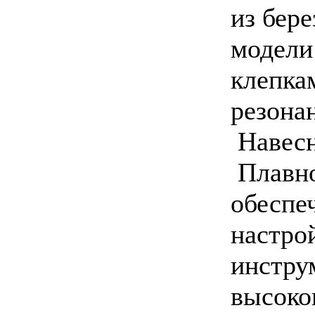
из бере
модели
клепка
резона
Навесн
Плавно
обеспеч
настро
инстру
высоко