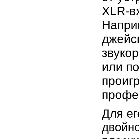
XLR-вх
Напри
джейск
звуко
или п
проигр
профе
Для ег
двойн