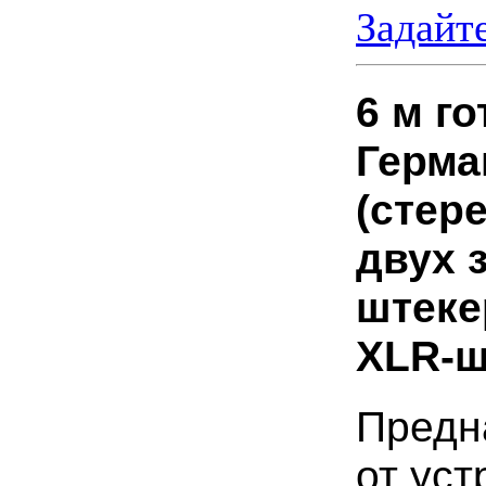
Задайт
6 м г
Герма
(стер
двух 
штеке
XLR-ш
Предн
от ус