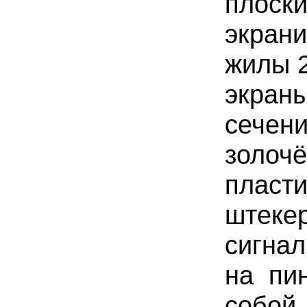
плоски
экран
жилы 2
экраны
сечени
золоч
пласти
штеке
сигнал
на пин
собой.