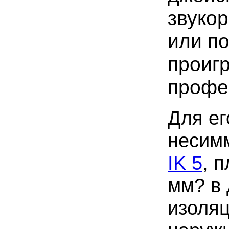
звуко
или п
проигр
профе
Для ег
несим
IK 5
, 
мм? в
изоляц