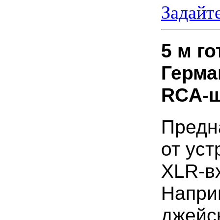
Задайт
5 м г
Герма
RCA-ш
Предн
от ус
XLR-вх
Напри
джейск