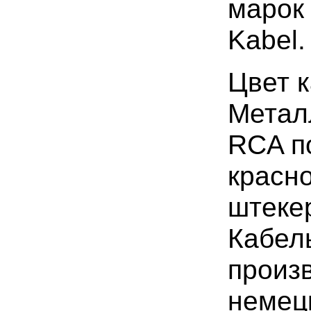
марок
Kabel.
Цвет к
Метал
RCA п
красно
штеке
Кабел
произ
немец