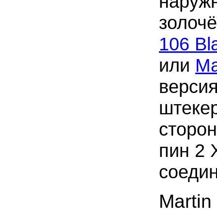
наружн
золоч
106 Bl
или
Ma
версия
штеке
сторон
пин 2 
соеди
Martin