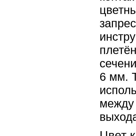
цветны
запре
инстру
плетё
сечени
6 мм.
исполь
между
выход
Цвет к