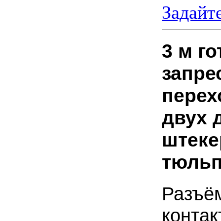
Задайт
3 м г
запре
перех
двух 
штеке
тюльп
Разъё
контак