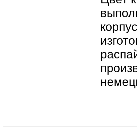
выпол
корпу
изгото
распа
произ
немец