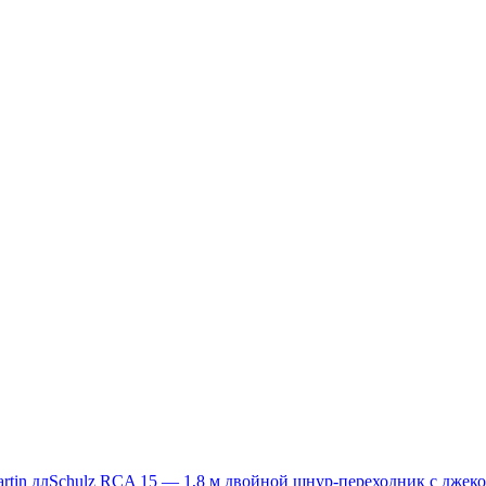
tin дл
Schulz RCA 15 — 1,8 м двойной шнур-переходник с джеко