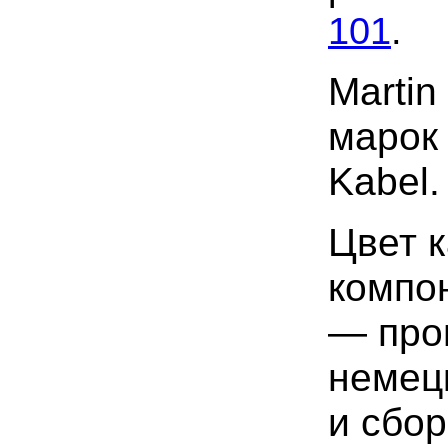
101
.
Martin
марок
Kabel.
Цвет к
компо
— про
немец
и сбо