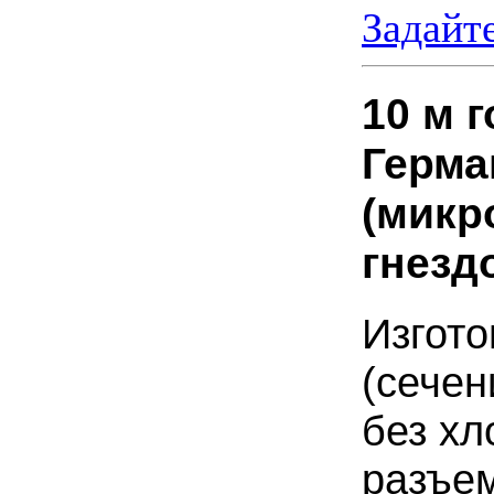
Задайт
10 м 
Герма
(микр
гнезд
Изгото
(сечен
без хл
разъе