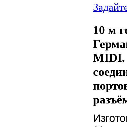
Задайт
10 м 
Герма
MIDI.
соеди
порто
разъё
Изгото