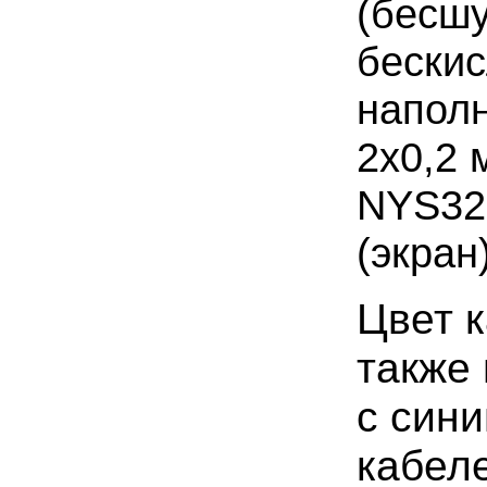
(бесшу
бескис
наполн
2x0,2 
NYS322
(экран)
Цвет к
также
с син
кабел