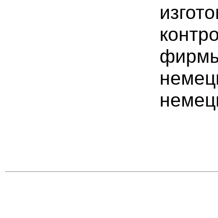
изгото
контр
фирмы 
немец
немец