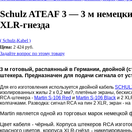
Schulz ATEAF 3 — 3 м немецки
XLR-гнезда
( Schulz-Kabel )
Цена:
2 424 руб.
Задайте вопрос по этому товару
3 м готовый, распаянный в Германии, двойной (с
штекера. Предназначен для подачи сигнала от у
Для его изготовления используется двойной кабель
SCHULZ
изолированных жилы 2 x 0,2 мм?, плетёные экраны, бескисл
RCA-штекера -
Martin S-106 Red
и
Martin S-106 Black
и 2 XL
колпачками. Разводка: сигнал RCA на пин 2 XLR, экран - н
Martin является одной из торговых марок немецкой 
Цвет кабеля - чёрный. Корпуса штекеров RCA изгото
красного цветов, корпуса XLR-гнёзд - никелированны