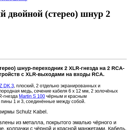
й двойной (стерео) шнур 2
терео) шнур-переходник 2 XLR-гнезда на 2 RCA-
стройств с XLR-выходами на входы RCA.
 DK 3
, плоский, 2 отдельно экранированных и
ородная медь, сечение кабеля 6 x 12 мм, 2 золочёных
R-гнезда
Martin S 100
чёрным и красным
а пины 1 и 3, соединённые между собой.
фирмы Schulz Kabel.
влены из металла, покрытого эмалью чёрного и
е, колпачки с чёрной и красной манжетами. Кабель,