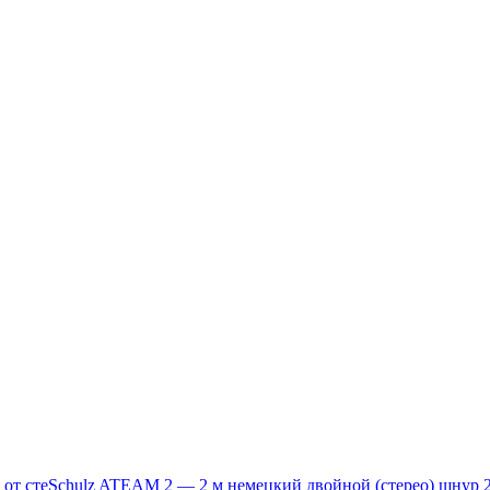
от сте
Schulz ATEAM 2 — 2 м немецкий двойной (стерео) шнур