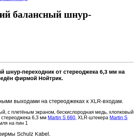
кий балансный шнур-
й шнур-переходник от стереоджека 6,3 мм на
ведён фирмой Нойтрик.
ными выходами на стереоджеках к XLR-входам.
й, с плетёным экраном, бескислородная медь, хлопковый
— стереоджека 6,3 мм
Martin S 660
, XLR-штекера
Martin S
мля на пин 1
фирмы Schulz Kabel.