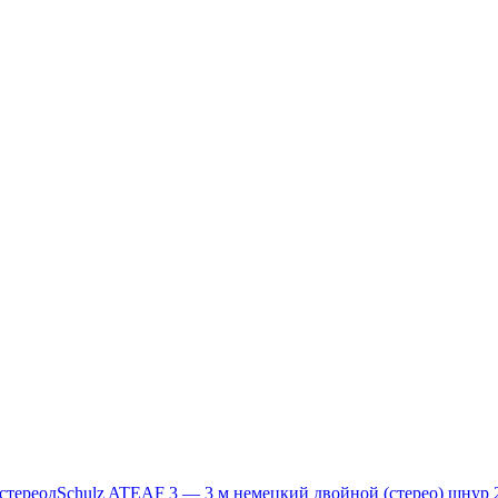
стереод
Schulz ATEAF 3 — 3 м немецкий двойной (стерео) шнур 