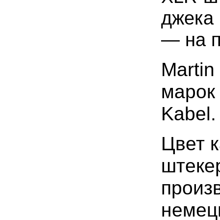
джека 
— на п
Martin
марок
Kabel.
Цвет к
штеке
произ
немец