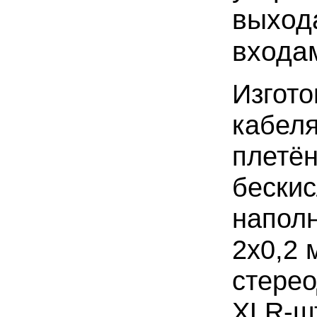
выход
входа
Изгото
кабел
плетё
бескис
наполн
2x0,2 
стере
XLR-ш