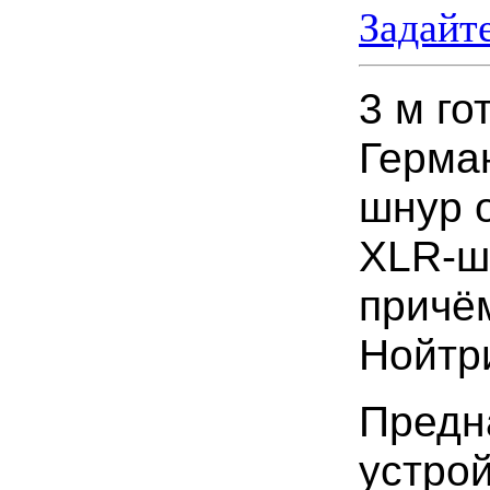
Задайт
3 м го
Герма
шнур о
XLR-шт
причё
Нойтр
Предн
устро