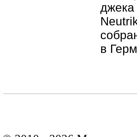
джека
Neutri
собра
в Герм