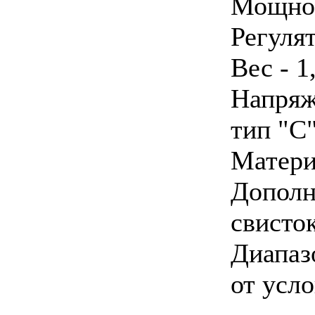
Мощнос
Регуля
Вес - 1
Напряж
тип "С
Матери
Дополн
свисто
Диапазо
от усл