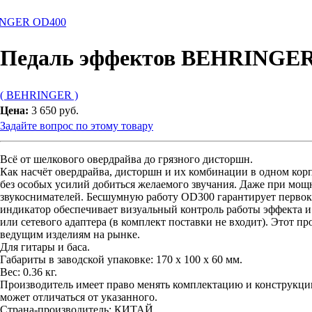
INGER OD400
Педаль эффектов BEHRINGE
( BEHRINGER )
Цена:
3 650 руб.
Задайте вопрос по этому товару
Всё от шелкового овердрайва до грязного дисторшн.
Как насчёт овердрайва, дисторшн и их комбинации в одном кор
без особых усилий добиться желаемого звучания. Даже при мощно
звукоснимателей. Бесшумную работу OD300 гарантирует перво
индикатор обеспечивает визуальный контроль работы эффекта и 
или сетевого адаптера (в комплект поставки не входит). Этот
ведущим изделиям на рынке.
Для гитары и баса.
Габариты в заводской упаковке: 170 x 100 x 60 мм.
Вес: 0.36 кг.
Производитель имеет право менять комплектацию и конструкцию
может отличаться от указанного.
Страна-производитель: КИТАЙ