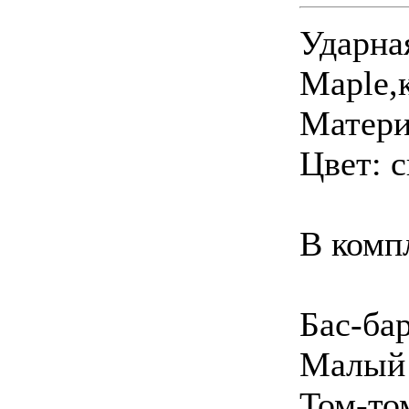
Ударная
Maple,
Матери
Цвет: 
В компл
Бас-ба
Малый 
Том-то