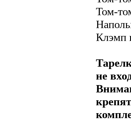
Том-то
Наполь
Клэмп 
Тарелк
не вхо
Вниман
крепят
компле