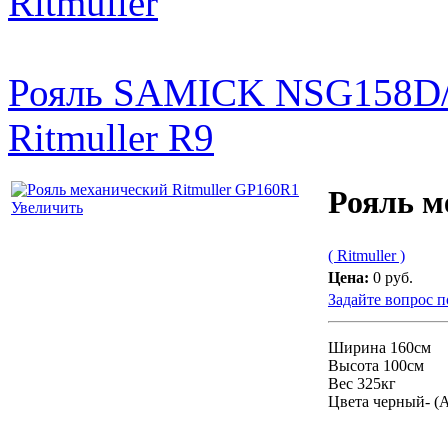
Ritmuller
Рояль SAMICK NSG158D
Ritmuller R9
Рояль м
Увеличить
( Ritmuller )
Цена:
0 руб.
Задайте вопрос п
Ширина 160см
Высота 100см
Вес 325кг
Цвета черный- (А